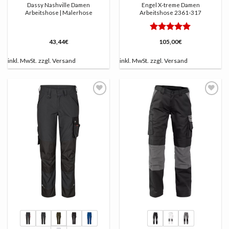
Dassy Nashville Damen
Engel X-treme Damen
Arbeitshose | Malerhose
Arbeitshose 2361-317
Bewertet
43,44
€
105,00
€
mit
5
von
5
inkl. MwSt.
zzgl.
Versand
inkl. MwSt.
zzgl.
Versand
AUF
AUF
DIE
DIE
LISTE
LISTE