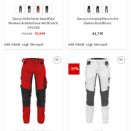
Dassy Helix Next SmartFlex
Dassy Liverpool klassische
Women Arbeitshose mit Stretch,
Damen Bundhose
201163
Ursprünglicher
Aktueller
90,56
€
70,99
€
41,77
€
Preis
Preis
war:
ist:
90,56€
70,99€.
inkl. MwSt.
zzgl.
Versand
inkl. MwSt.
zzgl.
Versand
-19%
AUF
AUF
DIE
DIE
LISTE
LISTE