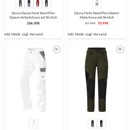
Dassy Dynax Next SmartFlex
Dassy Helix SmartFlex Damen
Damen Arbeitshose mit Stretch
Malerhose mit Stretch
Ursprünglicher
Aktueller
106,03
€
87,94
€
70,99
€
Preis
Preis
war:
ist:
87,94€
70,99€.
inkl. MwSt.
zzgl.
Versand
inkl. MwSt.
zzgl.
Versand
AUF
AUF
DIE
DIE
LISTE
LISTE