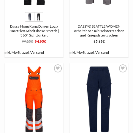
Dassy Hong Kong Damen Logix
DASSY® SEATTLE WOMEN
SmartFlex Arbeitshose Stretch |
Arbeitshose mit Holstertaschen
360° Sichtbarkeit
und Kniepolstertaschen
Ursprünglicher
Aktueller
99,25
€
94,95
€
65,69
€
Preis
Preis
war:
ist:
99,25€
94,95€.
inkl. MwSt.
zzgl.
Versand
inkl. MwSt.
zzgl.
Versand
AUF
AUF
DIE
DIE
LISTE
LISTE