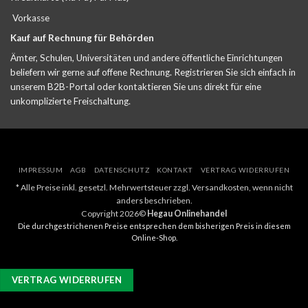
Vorkasse
Kauf auf Rechnung für Behörden
Ämter, Schulen, Universitäten und andere öffentliche Einrichtungen
beliefern wir gerne auf offene Rechnung. Registrieren Sie sich einfach in
unserem B2B-Portal oder kontaktieren Sie uns direkt für eine
unkomplizierte Freischaltung.
IMPRESSUM
AGB
DATENSCHUTZ
KONTAKT
VERTRAG WIDERRUFEN
* Alle Preise inkl. gesetzl. Mehrwertsteuer zzgl. Versandkosten, wenn nicht
anders beschrieben.
Copyright 2026©
Hegau Onlinehandel
Die durchgestrichenen Preise entsprechen dem bisherigen Preis in diesem
Online-Shop.
VERTRAG WIDERRUFEN