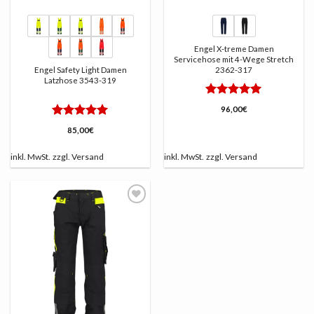
Engel X-treme Damen
Servicehose mit 4-Wege Stretch
Engel Safety Light Damen
2362-317
Latzhose 3543-319
Bewertet
96,00
€
mit
5
von
Bewertet
5
85,00
€
mit
5
von
5
inkl. MwSt.
zzgl.
Versand
inkl. MwSt.
zzgl.
Versand
AUF
DIE
LISTE