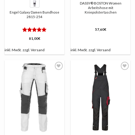
DASSY® BOSTON Women
Arbeitshose mit
Engel Galaxy Damen Bundhose
Kniepolstertaschen
2815-254
57,60
€
Bewertet
81,00
€
mit
5
von
5
inkl. MwSt.
zzgl.
Versand
inkl. MwSt.
zzgl.
Versand
AUF
AUF
DIE
DIE
LISTE
LISTE