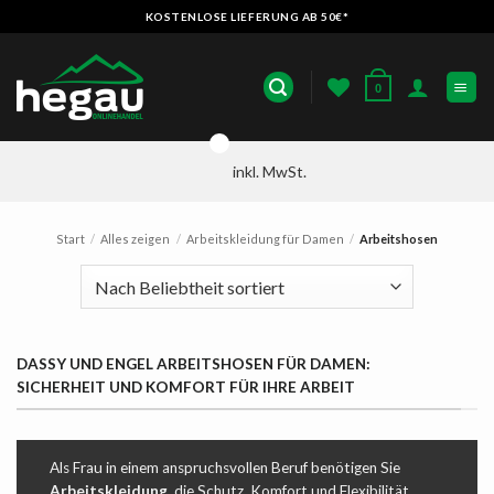
Zum
KOSTENLOSE LIEFERUNG AB 50€*
Inhalt
springen
0
inkl. MwSt.
Start
/
Alles zeigen
/
Arbeitskleidung für Damen
/
Arbeitshosen
DASSY UND ENGEL ARBEITSHOSEN FÜR DAMEN:
SICHERHEIT UND KOMFORT FÜR IHRE ARBEIT
Als Frau in einem anspruchsvollen Beruf benötigen Sie
Arbeitskleidung
, die Schutz, Komfort und Flexibilität