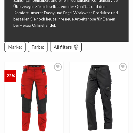
Zahlungsmöglichkeit und einen freundlichen Kundenservice.
Überzeugen Sie sich selbst von der Qualität und dem
Komfort unserer Dassy und Engel Workwear Produkte und
bestellen Sie noch heute Ihre neue Arbeitshose für Damen
bei Hegau Onlinehandel.
Marke:
Farbe:
All filters
-22%
AUF
AUF
DIE
DIE
LISTE
LISTE