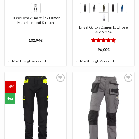
Dassy Dynax SmartFlex Damen
Malerhose mit Stretch
Engel Galaxy Damen Latzhose
3815-254
102,94
€
Bewertet
96,00
€
mit
5
von
5
inkl. MwSt.
zzgl.
Versand
inkl. MwSt.
zzgl.
Versand
-4%
AUF
AUF
DIE
DIE
LISTE
LISTE
Neu