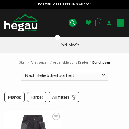
Zum
KOSTENLOSE LIEFERUNG AB 50€*
Inhalt
springen
0
inkl. MwSt.
Start
/
Alles zeigen
/
Arbeitskleidung Kinder
/
Bundhosen
Marke:
Farbe:
All filters
AUF
DIE