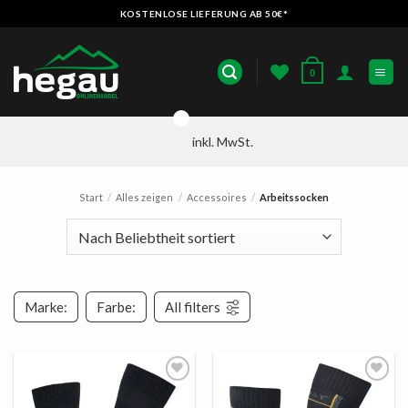
Zum
KOSTENLOSE LIEFERUNG AB 50€*
Inhalt
springen
0
inkl. MwSt.
Start
/
Alles zeigen
/
Accessoires
/
Arbeitssocken
Marke:
Farbe:
All filters
AUF
AUF
DIE
DIE