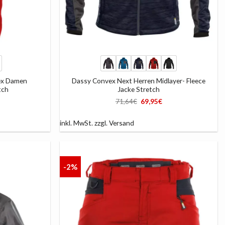
+
ex Damen
Dassy Convex Next Herren Midlayer- Fleece
tch
Jacke Stretch
Ursprünglicher
Aktueller
71,64
€
69,95
€
Preis
Preis
war:
ist:
71,64€
69,95€.
inkl. MwSt.
zzgl.
Versand
-2%
AUF
AUF
DIE
DIE
LISTE
LISTE