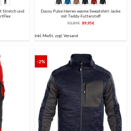
it Stretch und
Dassy Pulse Herren warme Sweatshirt-Jacke
rtFlex
mit Teddy-Futterstoff
Ursprünglicher
Aktueller
93,89
€
89,95
€
Preis
Preis
war:
ist:
93,89€
89,95€.
inkl. MwSt.
zzgl.
Versand
-2%
AUF
AUF
DIE
DIE
LISTE
LISTE