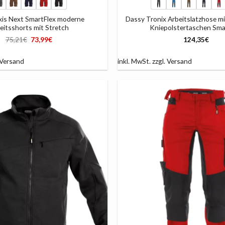
xis Next SmartFlex moderne
Dassy Tronix Arbeitslatzhose m
eitsshorts mit Stretch
Kniepolstertaschen Sma
Ursprünglicher
Aktueller
75,21
€
73,99
€
124,35
€
Preis
Preis
war:
ist:
75,21€
73,99€.
Versand
inkl. MwSt.
zzgl.
Versand
AUF
DIE
LISTE