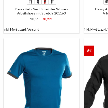
Dassy Helix Next SmartFlex Women
Dassy A
Arbeitshose mit Stretch, 201163
Arb
Ursprünglicher
Aktueller
90,56
€
70,99
€
Preis
Preis
war:
ist:
90,56€
70,99€.
inkl. MwSt.
zzgl.
Versand
inkl. MwSt.
zzgl.
-6%
AUF
DIE
LISTE