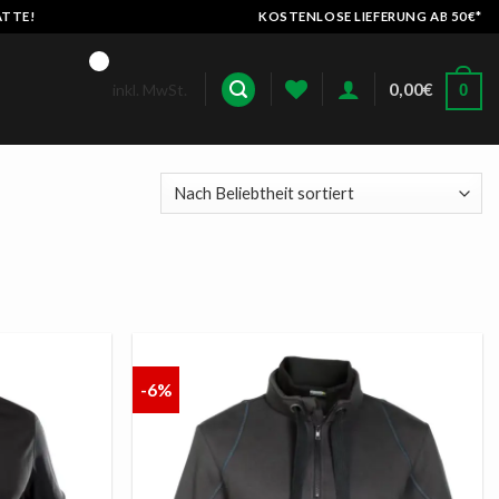
ATTE!
KOSTENLOSE LIEFERUNG AB 50€*
0,00
€
inkl. MwSt.
0
-6%
AUF
AUF
DIE
DIE
LISTE
LISTE