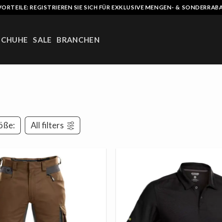
VORTEILE: REGISTRIEREN SIE SICH FÜR EXKLUSIVE MENGEN- & SONDERRAB
SCHUHE
SALE
BRANCHEN
öße:
All filters
AUF
DIE
LISTE