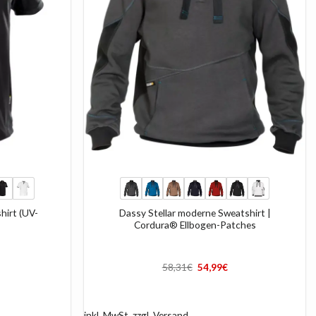
+
hirt (UV-
Dassy Stellar moderne Sweatshirt |
Cordura® Ellbogen-Patches
Ursprünglicher
Aktueller
58,31
€
54,99
€
Preis
Preis
war:
ist:
58,31€
54,99€.
inkl. MwSt.
zzgl.
Versand