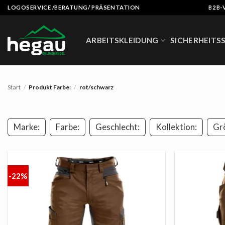
Zum
LOGOSERVICE /BERATUNG/ PRÄSENTATION
B2B-
Inhalt
springen
ARBEITSKLEIDUNG
SICHERHEITS
Start
/
Produkt Farbe:
/
rot/schwarz
Marke:
Farbe:
Geschlecht:
Kollektion:
Gr
-22%
AUF
DIE
LISTE