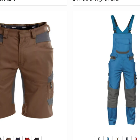
AUF
DIE
LISTE
+