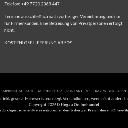
Telefon: +49 7720 2368 447
Termine ausschließlich nach vorheriger Vereinbarung und nur
für Firmenkunden. Eine Betreuung von Privatpersonen erfolgt
nicht.
KOSTENLOSE LIEFERUNG AB 50€
IMPRESSUM
AGB
DATENSCHUTZ
KONTAKT
VERTRAG WIDERRUFEN
ise inkl. gesetzl. Mehrwertsteuer zzgl. Versandkosten, wenn nicht anders b
Copyright 2026©
Hegau Onlinehandel
e durchgestrichenen Preise entsprechen dem bisherigen Preis in diesem Online-Sh