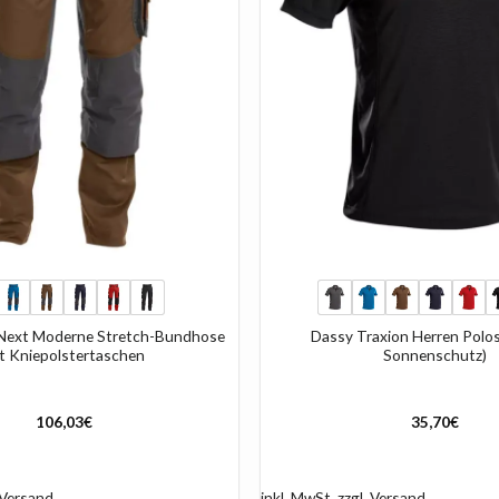
+
Next Moderne Stretch-Bundhose
Dassy Traxion Herren Polos
t Kniepolstertaschen
Sonnenschutz)
106,03
€
35,70
€
Versand
inkl. MwSt.
zzgl.
Versand