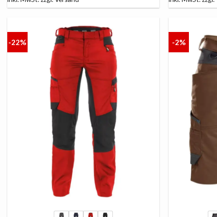
-22%
-2%
AUF
DIE
LISTE
+
+