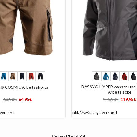
+
DASSY® HYPER wasser-und 
® COSMIC Arbeitsshorts
Arbeitsjacke
Ursprünglicher
Aktueller
Ursprüng
68,90
€
64,95
€
125,90
€
119,95
€
Preis
Preis
Preis
war:
ist:
war:
68,90€
64,95€.
125,90€
Versand
inkl. MwSt.
zzgl.
Versand
Viewed
16
of
48