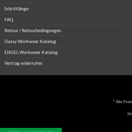
Schrittlänge
FAQ
Retour / Retourbedingungen
Dassy Workwear Katalog
ENGEL Workwear Katalog
Vertrag widerrufen
* Alle Pre
Di