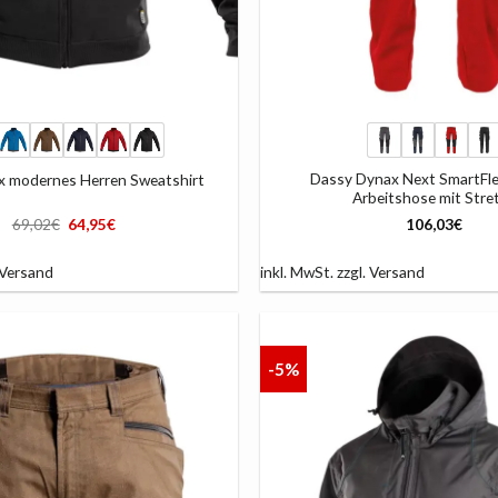
+
Dassy Dynax Next SmartFl
x modernes Herren Sweatshirt
Arbeitshose mit Stre
Ursprünglicher
Aktueller
69,02
€
64,95
€
106,03
€
Preis
Preis
war:
ist:
69,02€
64,95€.
Versand
inkl. MwSt.
zzgl.
Versand
-5%
AUF
DIE
LISTE