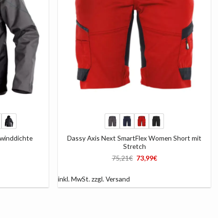
+
winddichte
Dassy Axis Next SmartFlex Women Short mit
Stretch
licher
Aktueller
Ursprünglicher
Aktueller
75,21
€
73,99
€
Preis
Preis
Preis
ist:
war:
ist:
119,95€.
75,21€
73,99€.
inkl. MwSt.
zzgl.
Versand