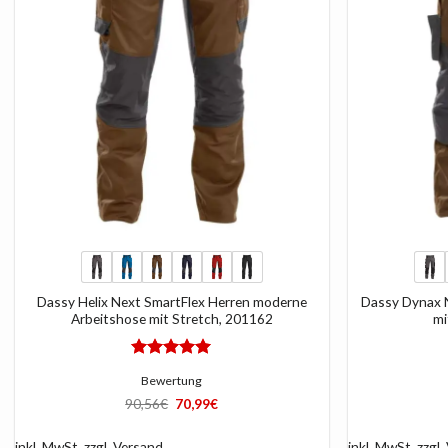
+
+
Dassy Helix Next SmartFlex Herren moderne
Dassy Dynax 
Arbeitshose mit Stretch, 201162
mi
Bewertet
Bewertung
mit
5
von
5
Ursprünglicher
Aktueller
90,56
€
70,99
€
Preis
Preis
war:
ist:
90,56€
70,99€.
inkl. MwSt.
zzgl.
Versand
inkl. MwSt.
zzgl.