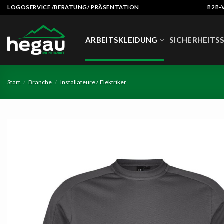
Zum
LOGOSERVICE /BERATUNG/ PRÄSENTATION
B2B-
Inhalt
springen
ARBEITSKLEIDUNG
SICHERHEITS
Start
/
Branche
/
Installateure / Elektriker