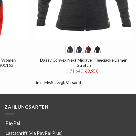
+
ex Women
Dassy Convex Next Midlayer-Fleecjacke Damen
 201163
Stretch
licher
ktueller
Ursprünglicher
Aktueller
71,64
€
69,95
€
reis
Preis
Preis
t:
war:
ist:
0,99€.
71,64€
69,95€.
inkl. MwSt.
zzgl.
Versand
ZAHLUNGSARTEN
PayPal
Lastschrift (via PayPal Plus)