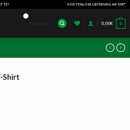
ATTE!
KOSTENLOSE LIEFERUNG AB 50€*
0,00
€
inkl. MwSt.
0
-Shirt