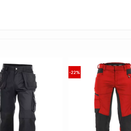
-22%
AUF
DIE
LISTE