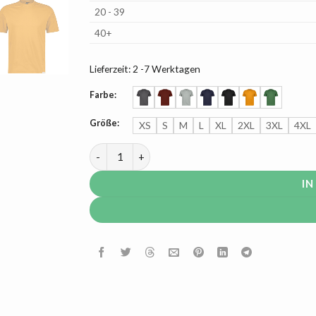
20 - 39
40+
Lieferzeit:
2 -7 Werktagen
Farbe:
Größe:
XS
S
M
L
XL
2XL
3XL
4XL
Dassy Fuji Vivid modernes T-Shirt Menge
IN