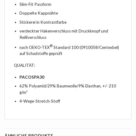
Slim-Fit Passform
Doppelte Kappnähte
Stickerei in Kontrastfarbe
verdeckter Hakenverschluss mit Druckknopf und
Reißverschluss
®
nach OEKO-TEX
Standard 100 (0910058/Centexbel)
auf Schadstoffe geprüft
QUALITÄT:
PACOSPA30
62% Polyamid/29% Baumwolle/9% Elasthan, +/- 210
g/m²
4-Wege-Stretch-Stoff
ÄHNLICHE PRODUKTE