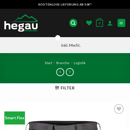
Zum
KOSTENLOSE LIEFERUNG AB 50€*
Inhalt
springen
0
inkl. MwSt.
Start
/
Branche
/
Logistik
FILTER
Smart Flex
AUF
DIE