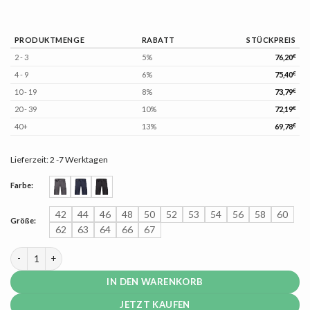
PRODUKTMENGE
RABATT
STÜCKPREIS
2 - 3
5%
76,20
€
4 - 9
6%
75,40
€
10 - 19
8%
73,79
€
20 - 39
10%
72,19
€
40+
13%
69,78
€
Lieferzeit:
2 -7 Werktagen
Farbe:
42
44
46
48
50
52
53
54
56
58
60
Größe:
62
63
64
66
67
Dassy Sparx Herren Stretch Arbeitsshorts Menge
IN DEN WARENKORB
JETZT KAUFEN