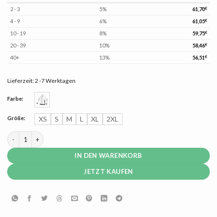
2 - 3
5%
61,70
€
4 - 9
6%
61,05
€
10 - 19
8%
59,75
€
20 - 39
10%
58,46
€
40+
13%
56,51
€
Lieferzeit:
2 -7 Werktagen
Farbe:
Größe:
XS
S
M
L
XL
2XL
Dassy Velox Damen Sweatshirt weiß/anthrazitgrau Menge
IN DEN WARENKORB
JETZT KAUFEN