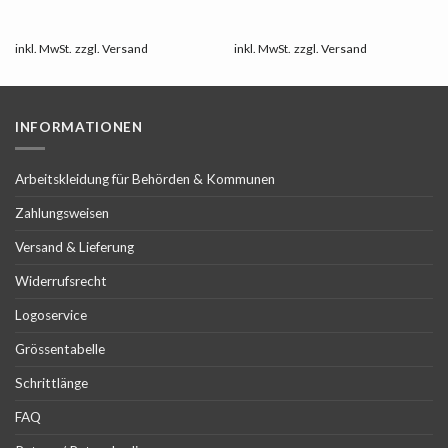
war:
ist:
war:
ist:
69,02€
64,95€.
75,21€
73,99€.
inkl. MwSt.
zzgl.
Versand
inkl. MwSt.
zzgl.
Versand
INFORMATIONEN
Arbeitskleidung für Behörden & Kommunen
Zahlungsweisen
Versand & Lieferung
Widerrufsrecht
Logoservice
Grössentabelle
Schrittlänge
FAQ