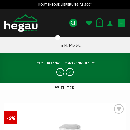
Zum
KOSTENLOSE LIEFERUNG AB 50€*
Inhalt
springen
0
inkl. MwSt.
Start
/
Branche
/
Maler / Stuckateure
FILTER
-6%
AUF
DIE