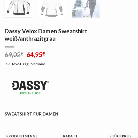
Dassy Velox Damen Sweatshirt
weiß/anthrazitgrau
Ursprünglicher
Aktueller
69,02
€
64,95
€
Preis
Preis
inkl. MwSt.
zzgl.
Versand
war:
ist:
69,02€
64,95€.
SWEATSHIRT FÜR DAMEN
PRODUKTMENGE
RABATT
STÜCKPREIS