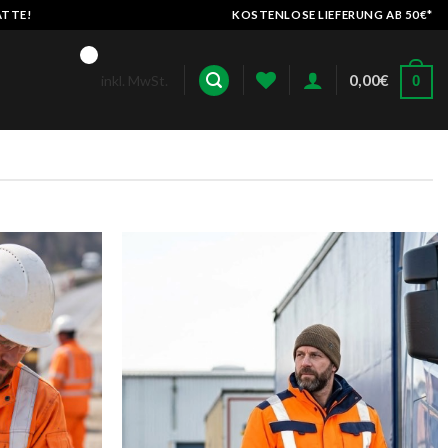
ATTE!
KOSTENLOSE LIEFERUNG AB 50€*
0,00
€
inkl. MwSt.
0