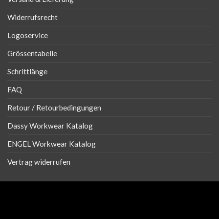
Widerrufsrecht
Logoservice
Grössentabelle
Schrittlänge
FAQ
Retour / Retourbedingungen
Dassy Workwear Katalog
ENGEL Workwear Katalog
Vertrag widerrufen