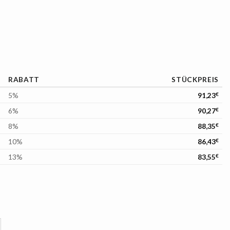
RABATT
STÜCKPREIS
5%
91,23
€
6%
90,27
€
8%
88,35
€
10%
86,43
€
13%
83,55
€