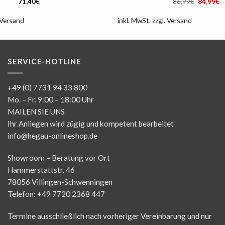
Ursprüng
A
71,40
€
86,99
€
84,99
€
Preis
P
war:
is
86,99€
8
Versand
inkl. MwSt.
zzgl.
Versand
SERVICE-HOTLINE
+49 (0) 7731 94 33 800
Mo. – Fr. 9:00 – 18:00 Uhr
MAILEN SIE UNS
Ihr Anliegen wird zügig und kompetent bearbeitet
info@hegau-onlineshop.de
Showroom – Beratung vor Ort
Hammerstattstr. 46
78056 Villingen-Schwenningen
Telefon: +49 7720 2368 447
Termine ausschließlich nach vorheriger Vereinbarung und nur