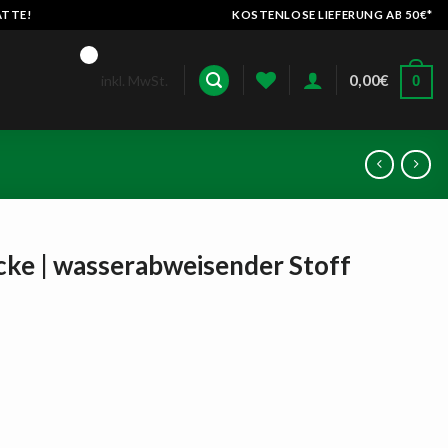
ATTE!
KOSTENLOSE LIEFERUNG AB 50€*
0,00
€
inkl. MwSt.
0
cke | wasserabweisender Stoff