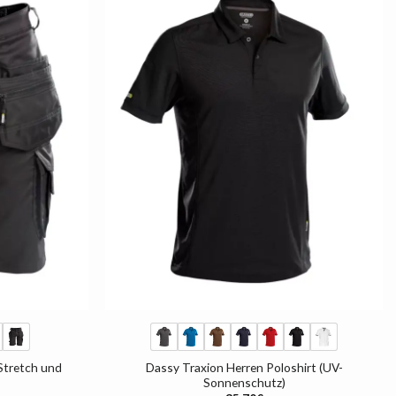
AUF
AUF
DIE
DIE
LISTE
LISTE
+
Stretch und
Dassy Traxion Herren Poloshirt (UV-
Sonnenschutz)