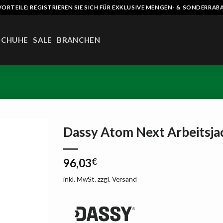
VORTEILE: REGISTRIEREN SIE SICH FÜR EXKLUSIVE MENGEN- & SONDERRAB
SCHUHE
SALE
BRANCHEN
Dassy Atom Next Arbeitsja
AUF
96,03
€
DIE
LISTE
inkl. MwSt.
zzgl.
Versand