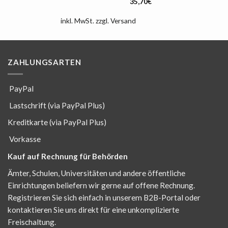
licher
ktueller
35,70
€
reis
t:
4,99€.
inkl. MwSt.
zzgl.
Versand
ZAHLUNGSARTEN
PayPal
Lastschrift (via PayPal Plus)
Kreditkarte (via PayPal Plus)
Vorkasse
Kauf auf Rechnung für Behörden
Ämter, Schulen, Universitäten und andere öffentliche
Einrichtungen beliefern wir gerne auf offene Rechnung.
Registrieren Sie sich einfach in unserem B2B-Portal oder
kontaktieren Sie uns direkt für eine unkomplizierte
Freischaltung.