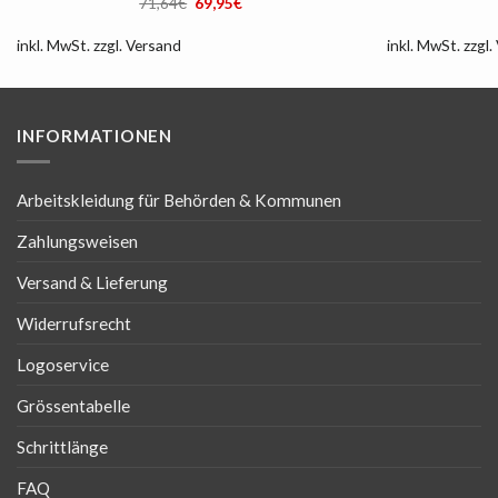
Ursprünglicher
Aktueller
71,64
€
69,95
€
Preis
Preis
war:
ist:
71,64€
69,95€.
inkl. MwSt.
zzgl.
Versand
inkl. MwSt.
zzgl.
INFORMATIONEN
Arbeitskleidung für Behörden & Kommunen
Zahlungsweisen
Versand & Lieferung
Widerrufsrecht
Logoservice
Grössentabelle
Schrittlänge
FAQ