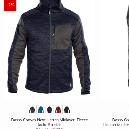
-2%
AUF
DIE
LISTE
+
+
Dassy Convex Next Herren Midlayer- Fleece
Dassy Ox
Jacke Stretch
Holstertasche