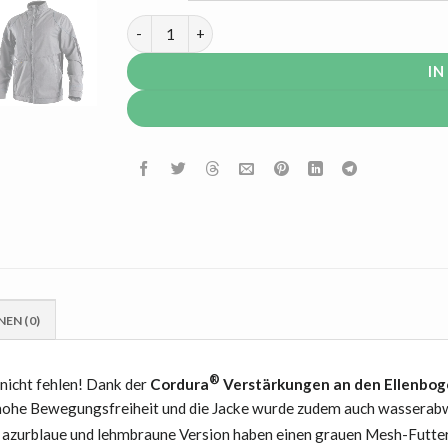
Dassy Atom Next Arbeitsjacke | wasserabweise
IN
EN (0)
®
nicht fehlen! Dank der
Cordura
Verstärkungen an den Ellenbog
 hohe Bewegungsfreiheit und die Jacke wurde zudem auch wasserabwe
azurblaue und lehmbraune Version haben einen grauen Mesh-Futters