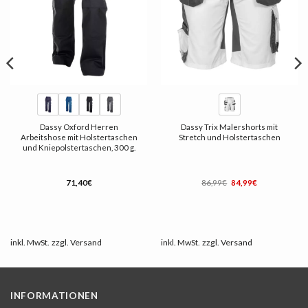
Dassy Oxford Herren
Dassy Trix Malershorts mit
Arbeitshose mit Holstertaschen
Stretch und Holstertaschen
und Kniepolstertaschen, 300 g.
Ursprünglicher
Aktueller
71,40
€
86,99
€
84,99
€
Preis
Preis
war:
ist:
86,99€
84,99€.
inkl. MwSt.
zzgl.
Versand
inkl. MwSt.
zzgl.
Versand
INFORMATIONEN