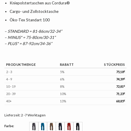
Kniepolstertaschen aus Cordura®
Cargo- und Zollstocktasche
Öko-Tex Standart 100
– STANDARD = 81-86cm/32-34”
– MINUS* = 75-80cm/30-31”
– PLUS* = 87-92cm/34-36”
PRODUKTMENGE
RABATT
STÜCKPREIS
2 - 3
5%
75,18
€
4 - 9
6%
74,39
€
10 - 19
8%
72,81
€
20 - 39
10%
71,23
€
40+
13%
68,85
€
Lieferzeit:
2 -7 Werktagen
Farbe: