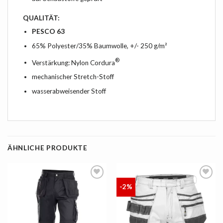
QUALITÄT:
PESCO 63
65% Polyester/35% Baumwolle, +/- 250 g/m²
®
Verstärkung: Nylon Cordura
mechanischer Stretch-Stoff
wasserabweisender Stoff
ÄHNLICHE PRODUKTE
-2%
AUF
AUF
DIE
DIE
LISTE
LISTE