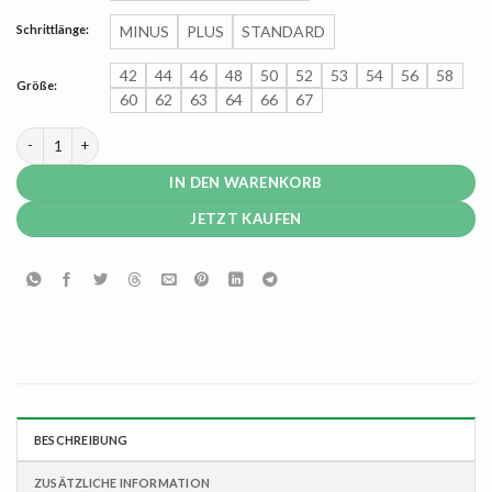
Schrittlänge:
MINUS
PLUS
STANDARD
42
44
46
48
50
52
53
54
56
58
Größe:
60
62
63
64
66
67
Dassy Spectrum moderne Herren Arbeitshose mit Cordura® verstärkten T
IN DEN WARENKORB
JETZT KAUFEN
BESCHREIBUNG
ZUSÄTZLICHE INFORMATION