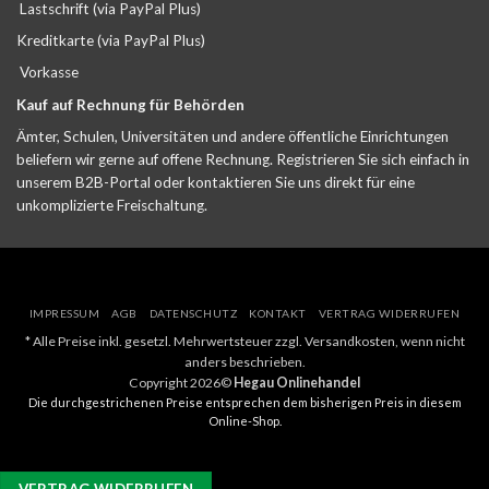
Lastschrift (via PayPal Plus)
Kreditkarte (via PayPal Plus)
Vorkasse
Kauf auf Rechnung für Behörden
Ämter, Schulen, Universitäten und andere öffentliche Einrichtungen
beliefern wir gerne auf offene Rechnung. Registrieren Sie sich einfach in
unserem B2B-Portal oder kontaktieren Sie uns direkt für eine
unkomplizierte Freischaltung.
IMPRESSUM
AGB
DATENSCHUTZ
KONTAKT
VERTRAG WIDERRUFEN
* Alle Preise inkl. gesetzl. Mehrwertsteuer zzgl. Versandkosten, wenn nicht
anders beschrieben.
Copyright 2026©
Hegau Onlinehandel
Die durchgestrichenen Preise entsprechen dem bisherigen Preis in diesem
Online-Shop.
VERTRAG WIDERRUFEN