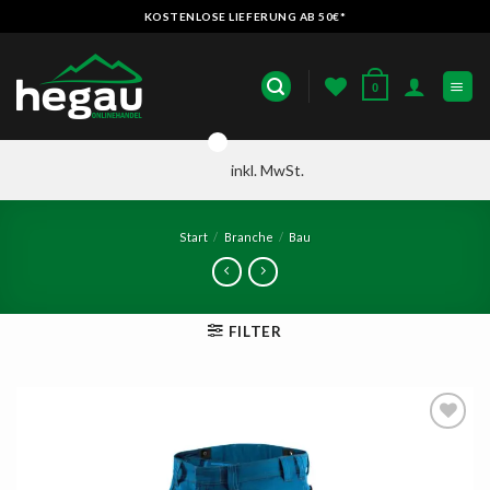
Zum
KOSTENLOSE LIEFERUNG AB 50€*
Inhalt
springen
0
inkl. MwSt.
Start
/
Branche
/
Bau
FILTER
AUF
DIE